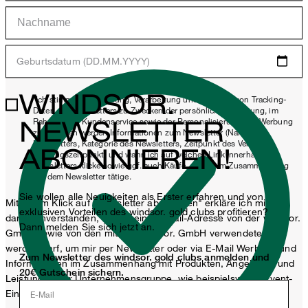
Geburtsdatum (DD.MM.YYYY)
WINDSOR.
*Ich stimme der Erhebung, Verarbeitung und Nutzung von Tracking-
Daten des Newsletters zu Zwecken der persönlichen Beratung, im
NEWSLETTER
Rahmen des Kundenservice sowie der Personalisierung von Werbung
zu. Erhoben werden Informationen zum Newsletter (Name des
Newsletters, Kategorie des Newsletters, Zeitpunkt des Versands,
ABONNIEREN!
Öffnungszeitpunkt) und wann ich auf welchen Link innerhalb des
Newsletters klicke sowie ggf. auch Käufe, die ich im Zusammenhang
mit dem Newsletter tätige.
Sie wollen alle Neuigkeiten als Erster erfahren und von
Mit einem Klick auf „Newsletter abonnieren" erkläre ich mich
exklusiven Vorteilen des windsor. gold clubs profitieren?
damit einverstanden, dass meine E-Mail-Adresse von der windsor.
Dann melden Sie sich jetzt an.
GmbH sowie von den mit der windsor. GmbH verwendeten
werden darf, um mir per Newsletter oder via E-Mail Werbung und
Zum Newsletter des windsor. gold clubs anmelden und
Informationen im Zusammenhang mit Produkten, Angeboten und
20€ Gutschein sichern.
Leistungen der Unternehmensgruppe, wie beispielsweise Event-
Einladungen, Aktionen, Produkt-Promotions zuzusenden.
E-Mail