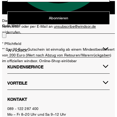
Jetzt anmelden
Abonnieren
Diese Einwilligung kann ich jederzeit durch den Abmeldelink im
Gute Wahl!
Newsletter oder per E-Mail an
unsubscribe@windsor.de
widerrufen.
* Pflichtfeld
** Der 20 Euro Gutschein ist einmalig ab einem Mindestbestellwert
von 200 Euro (Wert nach Abzug von Retouren/Warenrückgaben)
im offiziellen windsor. Online-Shop einlösbar
KUNDENSERVICE
VORTEILE
KONTAKT
089 - 122 287 400
Mo – Fr 8–20 Uhr und Sa 9–12 Uhr