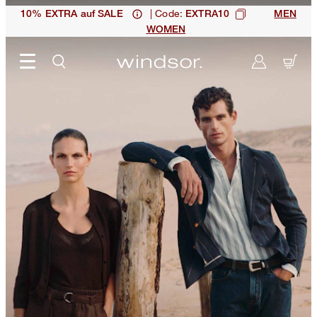
| Code:
10% EXTRA auf SALE
EXTRA10
MEN
WOMEN