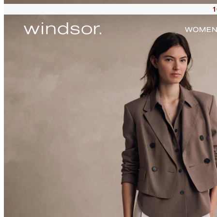
1
WOME