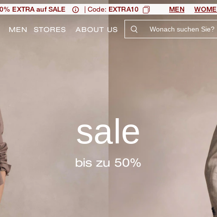
| Code:
0% EXTRA auf SALE
EXTRA10
MEN
WOME
N
MEN
STORES
ABOUT US
sale
bis zu 50%