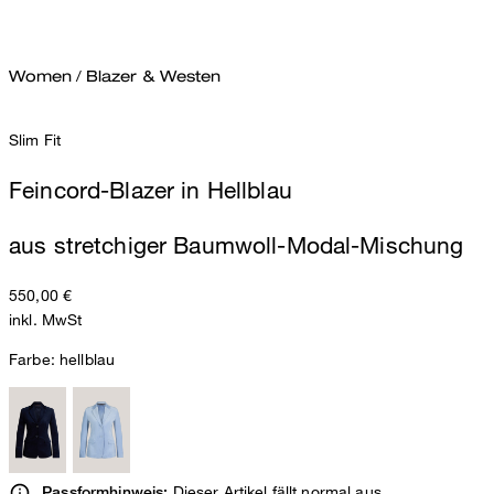
Women
/
Blazer & Westen
Slim Fit
Feincord-Blazer in Hellblau
aus stretchiger Baumwoll-Modal-Mischung
550,00 €
inkl. MwSt
Farbe:
hellblau
Dieser Artikel fällt normal aus.
Passformhinweis: