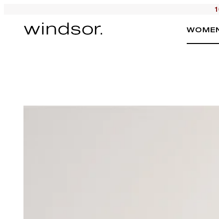
1
WOME