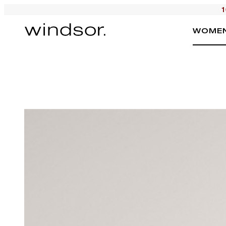
1
WOME