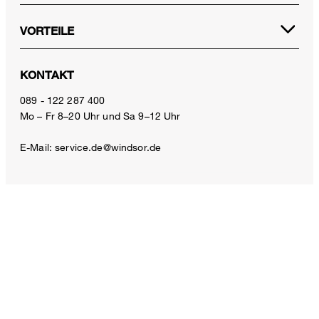
VORTEILE
KONTAKT
Techno-Jersey-Ballon-Hose in Taupe
089 - 122 287 400
Mo – Fr 8–20 Uhr und Sa 9–12 Uhr
340,00 €
inkl. MwSt
E-Mail:
service.de@windsor.de
Größe auswählen
ZAHLUNGSARTEN
VERSANDARTEN