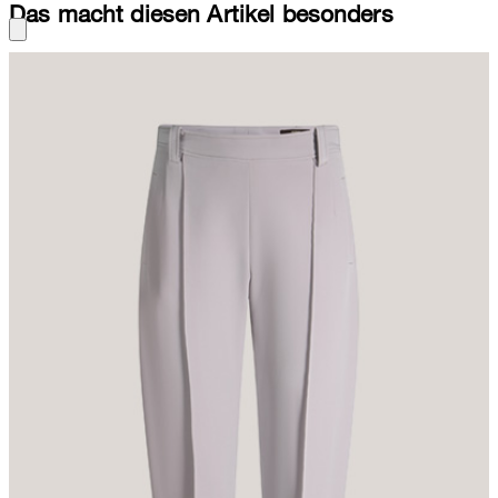
Das macht diesen Artikel besonders
Techno-Jersey verleiht der eleganten Ballon-Hose das raffinierte
Flair. Akzente setzen vorderseitige Biesen und Zierschlitze am
Saumabschluss. Durch einen Zip-Verschluss erhält das Essential
ein komfortables Finish. Gürtelschlaufen am Bund und
Leistentaschen runden die klassische Hose stimmig ab. Als Outfit
und souverän für formelle Anlässe ist ein Blazer oder eine Bluse
der Kollektion eine perfekte Wahl.