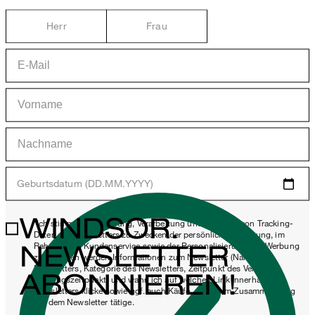
Herr
Frau
Geburtsdatum (DD.MM.YYYY)
WINDSOR.
*Ich stimme der Erhebung, Verarbeitung und Nutzung von Tracking-
Daten des Newsletters zu Zwecken der persönlichen Beratung, im
NEWSLETTER
Rahmen des Kundenservice sowie der Personalisierung von Werbung
zu. Erhoben werden Informationen zum Newsletter (Name des
Newsletters, Kategorie des Newsletters, Zeitpunkt des Versands,
ABONNIEREN!
Öffnungszeitpunkt) und wann ich auf welchen Link innerhalb des
Newsletters klicke sowie ggf. auch Käufe, die ich im Zusammenhang
mit dem Newsletter tätige.