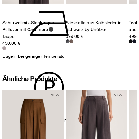
Schurwollmix-Stehkragen-
Stiefelette aus Kalbsleder in
Tech
Pullover mit Cashmere in
Schwarz by Unützer
aus 
Taupe
599,00 €
499,
450,00 €
Bügeln bei geringer Temperatur
Ähnliche Produkte
chemische Reinigung mit Perchlorethylen, schonend