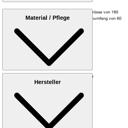
Das Model trägt die Grösse 36 bei einer Körpergrösse von 180
Material / Pflege
cm, einem Brustumfang von 83 cm, einem Taillenumfang von 60
cm und einem Hüftumfang von 90 cm.
Maßtabelle
Techno-Jersey aus 67% Triacetat, 33% Polyester
Hersteller