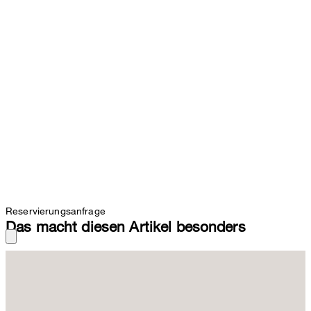
Reservierungsanfrage
Das macht diesen Artikel besonders
Die Blazer-Jacke begeistert aus purer Schurwolle als komfortable
Ergänzung des Outfits und harmoniert perfekt mit der passenden
Hose. Für das moderne Design sorgen Details wie der Zwei-
Wege-Zipper sowie Ärmelabschlüsse mit Druckknöpfen. Einen