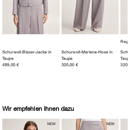
Regul
Schurwoll-Blazer-Jacke in
Schurwoll-Marlene-Hose in
Schu
Taupe
Taupe
Taup
499,00 €
320,00 €
320,
Wir empfehlen Ihnen dazu