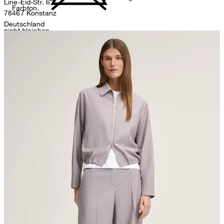
Line-Eid-Str. 6
Farbton.
78467 Konstanz
Deutschland
nicht bleichen
contact@strellson.com
Produzent
Strellson AG
Sonnenwiesenstrasse 21
8280 Kreuzlingen
Schweiz
nicht Trommeltrocknen