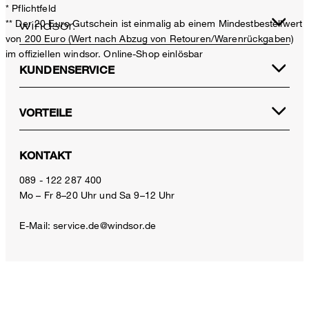
* Pflichtfeld
** Der 20 Euro Gutschein ist einmalig ab einem Mindestbestellwert
von 200 Euro (Wert nach Abzug von Retouren/Warenrückgaben)
im offiziellen windsor. Online-Shop einlösbar
KUNDENSERVICE
VORTEILE
KONTAKT
Schurwoll-Blazer-Jacke in Taupe
089 - 122 287 400
Mo – Fr 8–20 Uhr und Sa 9–12 Uhr
499,00 €
inkl. MwSt
E-Mail:
service.de@windsor.de
Größe auswählen
ZAHLUNGSARTEN