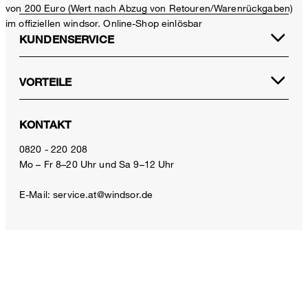
von 200 Euro (Wert nach Abzug von Retouren/Warenrückgaben)
im offiziellen windsor. Online-Shop einlösbar
KUNDENSERVICE
VORTEILE
KONTAKT
Baumwoll-Hemd Lano in Hellblau-Weiss gestreift
0820 - 220 208
€ 260,00
Mo – Fr 8–20 Uhr und Sa 9–12 Uhr
€ 130,00
inkl. MwSt
E-Mail:
service.at@windsor.de
Größe auswählen
ZAHLUNGSARTEN