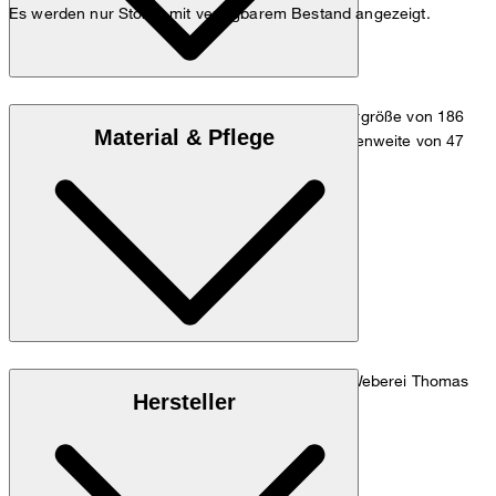
Es werden nur Stores mit verfügbarem Bestand angezeigt.
Das Model trägt die Größe 39/M bei einer Körpergröße von 186
Material & Pflege
cm, einer 1/2 Oberweite von 53 cm und 1/2 Taillenweite von 47
cm.
Maßtabelle
100% Baumwolle, gefertigt in der italienischen Weberei Thomas
Hersteller
Mason