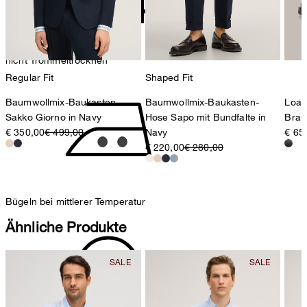
Schweiz
nicht Trommeltrocknen
Regular Fit
Shaped Fit
Baumwollmix-Baukasten-
Baumwollmix-Baukasten-
Loaf
Sakko Giorno in Navy
Hose Sapo mit Bundfalte in
Brau
€ 350,00
€ 499,00
Navy
€ 65
€ 220,00
€ 280,00
Bügeln bei mittlerer Temperatur
Ähnliche Produkte