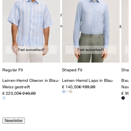
chemische Reinigung mit Perchlorethylen, schonend
Weitere Pflegeinformationen finden Sie unter:
Unsere Qualitäten:
Baumwolle
Fast ausverkauft
Fast ausverkauft
Regular Fit
Shaped Fit
Shap
Leinen-Hemd Oberon in Blau-
Leinen-Hemd Lapo in Blau
Baum
Weiss gestreift
€ 140,00
€ 199,00
Navy
€ 220,00
€ 240,00
€ 99
Newsletter