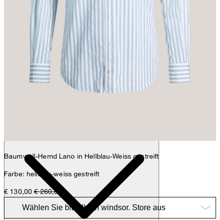
Max
Fashion- & Lifestyle-Redaktion
Details
Baumwoll-Hemd Lano in Hellblau-Weiss gestreift
Farbe: hellblau-weiss gestreift
€ 130,00
€ 260,00