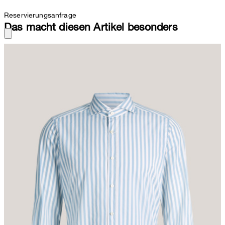
Reservierungsanfrage
Das macht diesen Artikel besonders
Italienische reine Baumwolle in glatter Qualität und das gestreifte
Design zeichnen das Hemd Lano als feinen Begleiter aus. Den
Style heben der moderne Haifischkragen und die aufgelegte
Knopfleiste hervor, stimmig ergänzt durch Manschettenärmel und
einen abgerundeten Saumabschluss mit akzentvollen Details im
Logo-Stil.