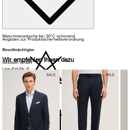
Maschinenwäsche bei 30°C schonend
Angaben zur Produktsicherheitsverordnung
Bevollmächtigter
Wir empfehlen Ihnen dazu
Strellson GmbH
Line-Eid-Str. 6
78467 Konstanz
Deutschland
contact@strellson.com
nicht bleichen
Produzent
Strellson AG
Sonnenwiesenstrasse 21
8280 Kreuzlingen