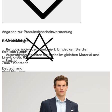
nicht waschen
Angaben zur Produktsicherheitsverordnung
Mix & Match
Bevollmächtigter
Ihr Look, individuell kombiniert. Entdecken Sie die
Strellson GmbH
Auswahlmöglichkeiten für Styles im gleichen Material und
Line-Eid-Str. 6
Farbton.
78467 Konstanz
Deutschland
nicht bleichen
contact@strellson.com
Produzent
Strellson AG
Sonnenwiesenstrasse 21
8280 Kreuzlingen