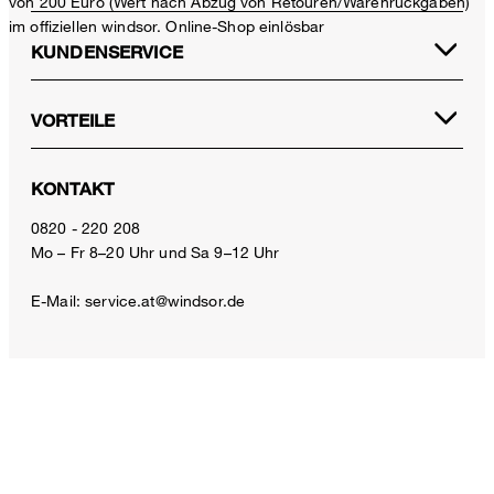
von 200 Euro (Wert nach Abzug von Retouren/Warenrückgaben)
im offiziellen windsor. Online-Shop einlösbar
KUNDENSERVICE
VORTEILE
KONTAKT
Baumwollmix-Baukasten-Sakko Giorno in Navy
0820 - 220 208
€ 499,00
Mo – Fr 8–20 Uhr und Sa 9–12 Uhr
€ 350,00
inkl. MwSt
E-Mail:
service.at@windsor.de
Größe auswählen
ZAHLUNGSARTEN