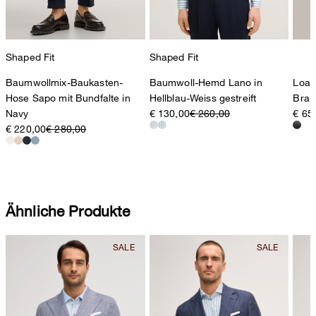
Shaped Fit
Shaped Fit
Baumwollmix-Baukasten-
Baumwoll-Hemd Lano in
Loaf
Hose Sapo mit Bundfalte in
Hellblau-Weiss gestreift
Brau
Navy
€ 130,00
€ 260,00
€ 65
€ 220,00
€ 280,00
Ähnliche Produkte