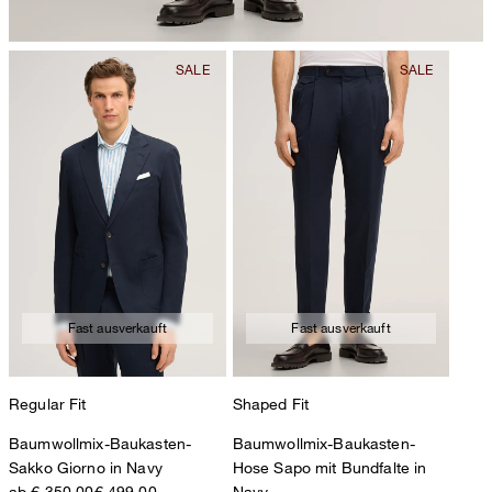
chemische Reinigung mit Perchlorethylen, schonend
Fast ausverkauft
Fast ausverkauft
Regular Fit
Shaped Fit
Baumwollmix-Baukasten-
Baumwollmix-Baukasten-
Sakko Giorno in Navy
Hose Sapo mit Bundfalte in
ab € 350,00
€ 499,00
Navy