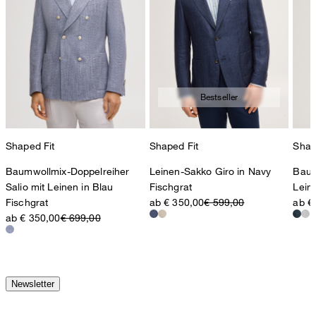
Bestseller
Shaped Fit
Shaped Fit
Shap
Baumwollmix-Doppelreiher
Leinen-Sakko Giro in Navy
Baum
Salio mit Leinen in Blau
Fischgrat
Lein
Fischgrat
ab € 350,00
€ 599,00
ab €
ab € 350,00
€ 699,00
Newsletter