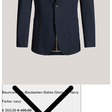
Max
Fashion- & Lifestyle-Redaktion
Details
Baumwollmix-Baukasten-Sakko Giorno in Navy
Farbe: navy
€ 350,00
€ 499,00