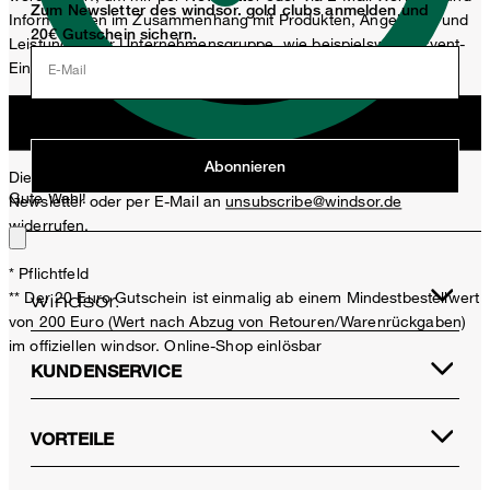
Zum Newsletter des windsor. gold clubs anmelden und
Informationen im Zusammenhang mit Produkten, Angeboten und
20€ Gutschein sichern.
Leistungen der Unternehmensgruppe, wie beispielsweise Event-
Einladungen, Aktionen, Produkt-Promotions zuzusenden.
E-Mail
Jetzt anmelden
Abonnieren
Diese Einwilligung kann ich jederzeit durch den Abmeldelink im
Gute Wahl!
Newsletter oder per E-Mail an
unsubscribe@windsor.de
widerrufen.
* Pflichtfeld
** Der 20 Euro Gutschein ist einmalig ab einem Mindestbestellwert
von 200 Euro (Wert nach Abzug von Retouren/Warenrückgaben)
im offiziellen windsor. Online-Shop einlösbar
KUNDENSERVICE
VORTEILE