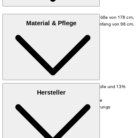
Das Model trägt die Größe 48, bei einer Körpergröße von 178 cm,
Material & Pflege
einem Brustumfang von 98 cm und einem Hüftumfang von 98 cm.
Maßtabelle
Leichter Cotton-Mix aus 87% Baumwolle und 13%
Oberstoff:
Hersteller
Polyamid, gefertigt in Italien
Fließende Qualität aus 100% Viskose
Ärmelfutter:
Enthält nichttextile Teile tierischen Ursprungs
Hinweis: