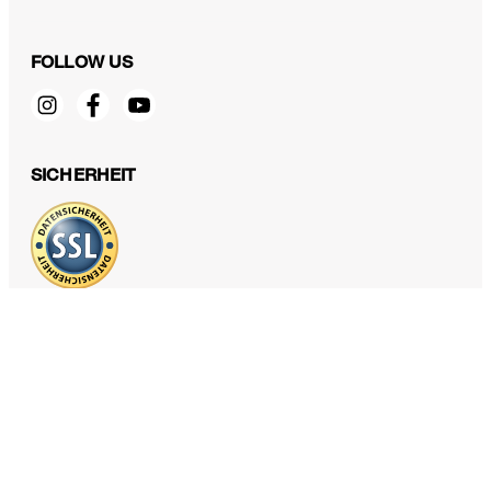
FOLLOW US
Jersey-Sakko Maglia in Navy
€ 499,00
SICHERHEIT
€ 319,00
inkl. MwSt
Größe auswählen
DATENSCHUTZ & IMPRESSUM
AGB und Informationen zum Widerrufsrecht
Datenschutz
Impressum
Cookie Einstellungen
Barrierefreiheitserklärung
Barrierefreiheitsfunktionen
Vertrag widerrufen