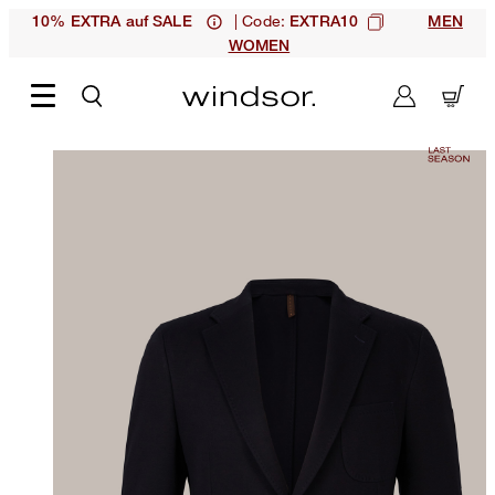
| Code:
10% EXTRA auf SALE
EXTRA10
MEN
WOMEN