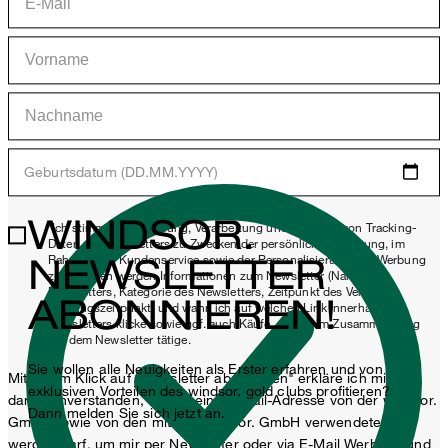
Geburtsdatum (DD.MM.YYYY)
WINDSOR.
*Ich stimme der Erhebung, Verarbeitung und Nutzung von Tracking-
Daten des Newsletters zu Zwecken der persönlichen Beratung, im
NEWSLETTER
Rahmen des Kundenservice sowie der Personalisierung von Werbung
zu. Erhoben werden Informationen zum Newsletter (Name des
Newsletters, Kategorie des Newsletters, Zeitpunkt des Versands,
ABONNIEREN!
Öffnungszeitpunkt) und wann ich auf welchen Link innerhalb des
Newsletters klicke sowie ggf. auch Käufe, die ich im Zusammenhang
mit dem Newsletter tätige.
Sie wollen alle Neuigkeiten als Erster erfahren und von
Mit einem Klick auf „Newsletter abonnieren" erkläre ich mich
exklusiven Vorteilen des windsor. gold clubs profitieren?
damit einverstanden, dass meine E-Mail-Adresse von der windsor.
Dann melden Sie sich jetzt an.
GmbH sowie von den mit der windsor. GmbH verwendeten
werden darf, um mir per Newsletter oder via E-Mail Werbung und