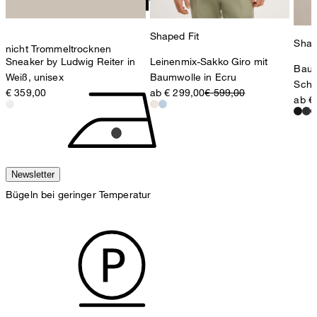
Shaped Fit
Shap
nicht Trommeltrocknen
Sneaker by Ludwig Reiter in
Leinenmix-Sakko Giro mit
Bauk
Weiß, unisex
Baumwolle in Ecru
Schw
€ 359,00
ab € 299,00
€ 599,00
ab €
Newsletter
Bügeln bei geringer Temperatur