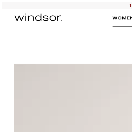
1
WOME