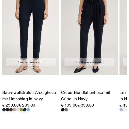
Fast ausverkauft
Fast ausverkauft
Baumwollstretch-Anzughose
Crêpe-Bundfaltenhose mit
Lein
mit Umschlag in Navy
Gürtel in Navy
in He
€ 250,00
€ 299,00
€ 199,00
€ 399,00
€ 19