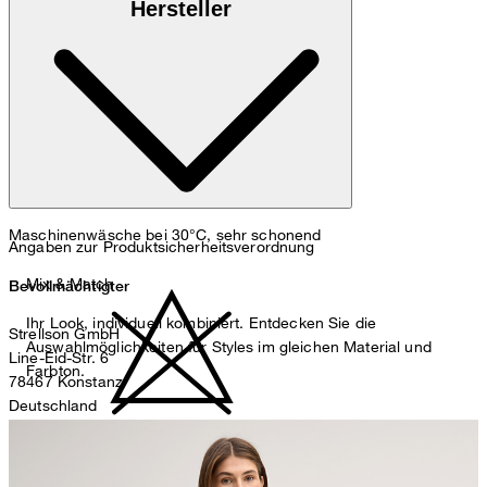
Hersteller
und 3% Elasthan
Maschinenwäsche bei 30°C, sehr schonend
Angaben zur Produktsicherheitsverordnung
Mix & Match
Bevollmächtigter
Ihr Look, individuell kombiniert. Entdecken Sie die
Strellson GmbH
Auswahlmöglichkeiten für Styles im gleichen Material und
Line-Eid-Str. 6
Farbton.
78467 Konstanz
Deutschland
contact@strellson.com
nicht bleichen
Produzent