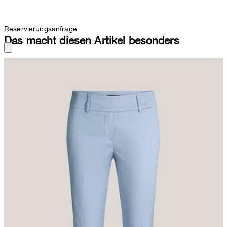
Reservierungsanfrage
Das macht diesen Artikel besonders
Cotton Popeline-Stretch verleiht der Anzughose ein komfortables
Upgrade – stilvoll ergänzt durch Saumabschlüsse mit fixiertem
Umschlag. Ob als Business-Style in Kombination mit dem
dazugehörigen Blazer oder elegant mit Seidenbluse, Slingbacks
und einer Clutch, das Item überzeugt als stilvolles Match.
Klassische Details wie Gürtelschlaufen am Bund und seitliche
Eingrifftaschen runden den femininen Look ab.