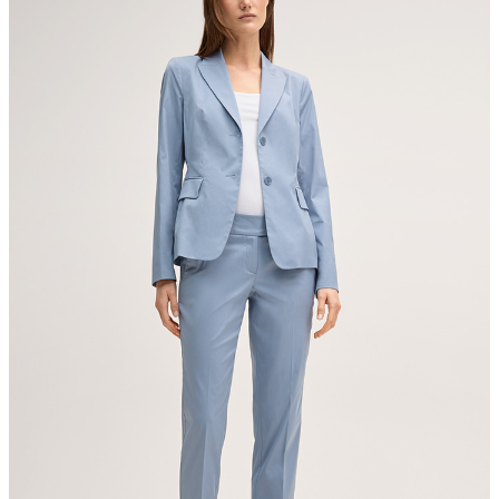
Strellson AG
Sonnenwiesenstrasse 21
8280 Kreuzlingen
Schweiz
nicht Trommeltrocknen
Bügeln bei geringer Temperatur