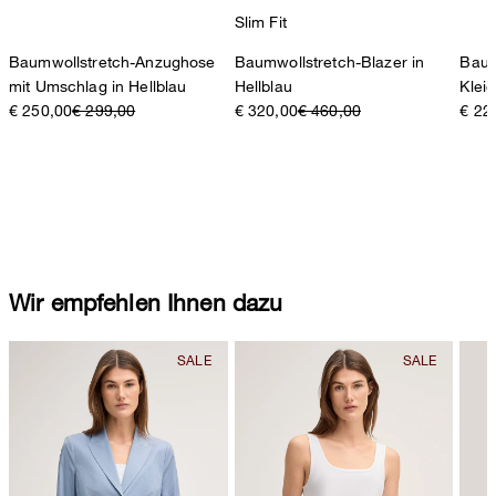
Slim Fit
Baumwollstretch-Anzughose
Baumwollstretch-Blazer in
Baum
mit Umschlag in Hellblau
Hellblau
Kleid
€ 250,00
€ 299,00
€ 320,00
€ 460,00
€ 22
Wir empfehlen Ihnen dazu