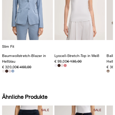
Slim Fit
Baumwollstretch-Blazer in
Lyocell-Stretch-Top in Weiß
Ball
Hellblau
€ 99,00
€ 130,00
Hell
€ 320,00
€ 460,00
€ 38
Ähnliche Produkte