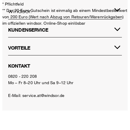
* Pflichtfeld
** Der 20 Euro Gutschein ist einmalig ab einem Mindestbestellwert
von 200 Euro (Wert nach Abzug von Retouren/Warenrückgaben)
im offiziellen windsor. Online-Shop einlösbar
KUNDENSERVICE
VORTEILE
KONTAKT
Baumwollstretch-Anzughose mit Umschlag in Hellblau
0820 - 220 208
€ 299,00
Mo – Fr 8–20 Uhr und Sa 9–12 Uhr
€ 250,00
inkl. MwSt
E-Mail:
service.at@windsor.de
Größe auswählen
ZAHLUNGSARTEN