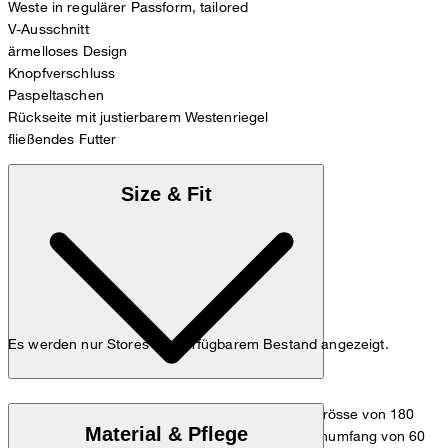
Weste in regulärer Passform, tailored
V-Ausschnitt
ärmelloses Design
Knopfverschluss
Paspeltaschen
Rückseite mit justierbarem Westenriegel
fließendes Futter
Size & Fit
Es werden nur Stores mit verfügbarem Bestand angezeigt.
Das Model trägt die Grösse 36 bei einer Körpergrösse von 180
Material & Pflege
cm, einem Brustumfang von 83 cm, einem Taillenumfang von 60