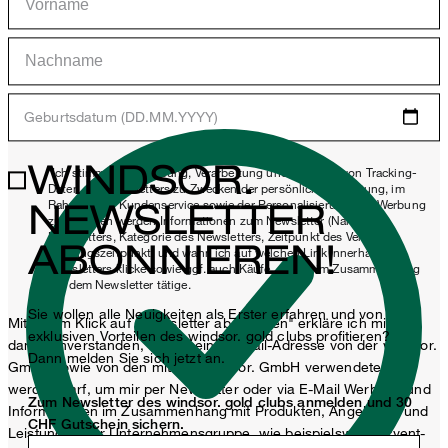
Geburtsdatum (DD.MM.YYYY)
WINDSOR.
*Ich stimme der Erhebung, Verarbeitung und Nutzung von Tracking-
Daten des Newsletters zu Zwecken der persönlichen Beratung, im
NEWSLETTER
Rahmen des Kundenservice sowie der Personalisierung von Werbung
zu. Erhoben werden Informationen zum Newsletter (Name des
Newsletters, Kategorie des Newsletters, Zeitpunkt des Versands,
ABONNIEREN!
Öffnungszeitpunkt) und wann ich auf welchen Link innerhalb des
Newsletters klicke sowie ggf. auch Käufe, die ich im Zusammenhang
mit dem Newsletter tätige.
Sie wollen alle Neuigkeiten als Erster erfahren und von
Mit einem Klick auf „Newsletter abonnieren" erkläre ich mich
exklusiven Vorteilen des windsor. gold clubs profitieren?
damit einverstanden, dass meine E-Mail-Adresse von der windsor.
Dann melden Sie sich jetzt an.
GmbH sowie von den mit der windsor. GmbH verwendeten
werden darf, um mir per Newsletter oder via E-Mail Werbung und
Zum Newsletter des windsor. gold clubs anmelden und 30
Informationen im Zusammenhang mit Produkten, Angeboten und
CHF Gutschein sichern.
Leistungen der Unternehmensgruppe, wie beispielsweise Event-