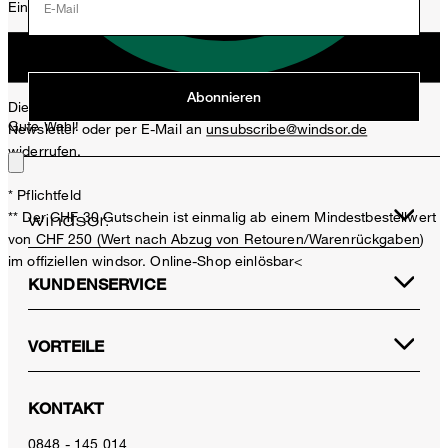
Einladungen, Aktionen, Produkt-Promotions zuzusenden.
E-Mail
Jetzt anmelden
Abonnieren
Diese Einwilligung kann ich jederzeit durch den Abmeldelink im
Gute Wahl!
Newsletter oder per E-Mail an
unsubscribe@windsor.de
widerrufen.
* Pflichtfeld
** Der CHF 30 Gutschein ist einmalig ab einem Mindestbestellwert
von CHF 250 (Wert nach Abzug von Retouren/Warenrückgaben)
im offiziellen windsor. Online-Shop einlösbar<
KUNDENSERVICE
VORTEILE
Schurwoll-Weste in Taupe
CHF 449.00
KONTAKT
CHF 199.00
inkl. MwSt
0848 - 145 014