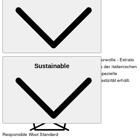
cm und einem Hüftumfang von 90 cm.
Maßtabelle
: Twill-Qualität "Estrato" aus 100% Schurwolle - Estrato
Oberstoff
Sustainable
ist ein hochwertiges, natürliches Wollgewebe aus der italienischen
Weberei Trabaldo Togna, das allein durch seine spezielle
Verarbeitung und Garnstruktur eine natürliche Elastizität erhält.
: Polyester 33%, Acetat 67%
Innenfutter
Responsible Wool Standard