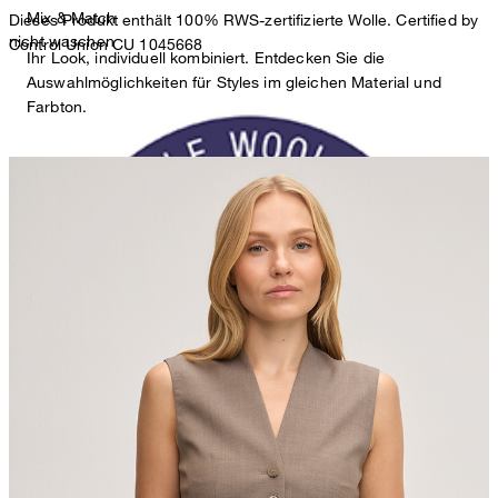
Mix & Match
Dieses Produkt enthält 100% RWS-zertifizierte Wolle. Certified by
nicht waschen
Control Union CU 1045668
Ihr Look, individuell kombiniert. Entdecken Sie die
Auswahlmöglichkeiten für Styles im gleichen Material und
Farbton.
nicht bleichen