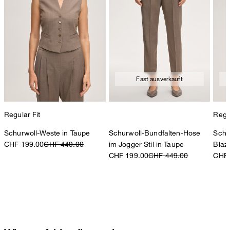
Fast ausverkauft
Regular Fit
Regul
Schurwoll-Weste in Taupe
Schurwoll-Bundfalten-Hose
Schu
CHF 199.00
CHF 449.00
im Jogger Stil in Taupe
Blaz
CHF 199.00
CHF 449.00
CHF 