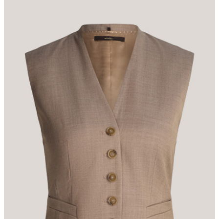
dazugehörigen Anzughose und dem Blazer für gehobene Anlässe
oder im Business. Mit V-Ausschnitt, minimalistischen
Paspeltaschen und edler Knopfleiste präsentiert sich das Modell
klassisch und souverän. Reine Schurwolle hebt den eleganten
Look hervor. Für zusätzlichen Tragekomfort sorgen ein fließendes
Futter und der rückseitige Westenriegel.