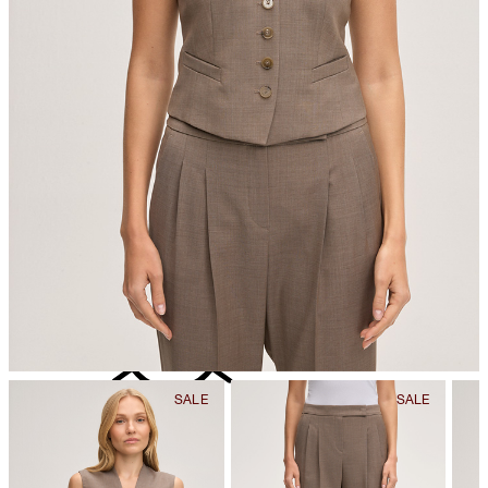
nicht Trommeltrocknen
Der Kauf von Produkten, die nach dem Responsible Wool
Standard zertifiziert sind, unterstreicht die Nachfrage nach
besseren Tierschutzpraktiken und verantwortungsvoller
Flächenbewirtschaftung in der Lieferkette für Wolle.
Alle Informationen zu nachhaltigen Produkten
nicht bügeln
nicht reinigen