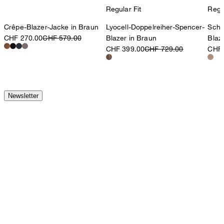
Regular Fit
Regul
Crêpe-Blazer-Jacke in Braun
Lyocell-Doppelreiher-Spencer-
Schu
CHF 270.00
CHF 579.00
Blazer in Braun
Blaz
CHF 399.00
CHF 729.00
CHF 
Newsletter