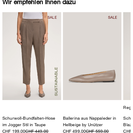
Wir empfehlen Ihnen dazu
Regul
Schurwoll-Bundfalten-Hose
Ballerina aus Nappaleder in
Schu
im Jogger Stil in Taupe
Hellbeige by Unützer
Blaz
CHF 199.00
CHF 449.00
CHF 499.00
CHF 559.00
CHF 