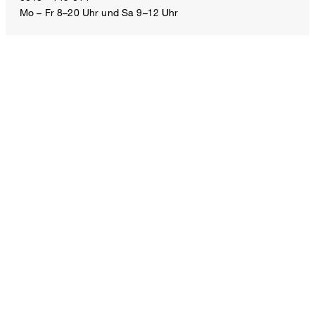
Mo – Fr 8–20 Uhr und Sa 9–12 Uhr
Grösse auswählen
E-Mail:
service.ch@windsor.de
ZAHLUNGSARTEN
VERSANDART
FOLLOW US