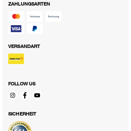
ZAHLUNGSARTEN
VERSANDART
FOLLOW US
Schurwoll-Hose mit Bundfalte in Rot
CHF 349.00
CHF 260.00
SICHERHEIT
inkl. MwSt
Grösse auswählen