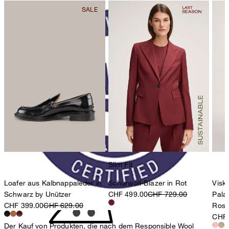
nicht bleichen
nicht Trommeltrocknen
Slim Fit
Loafer aus Kalbnappaleder in
Schurwoll-Blazer in Rot
Visk
Schwarz by Unützer
CHF 499.00
CHF 729.00
Pala
CHF 399.00
CHF 629.00
Ros
CHF 
Der Kauf von Produkten, die nach dem Responsible Wool