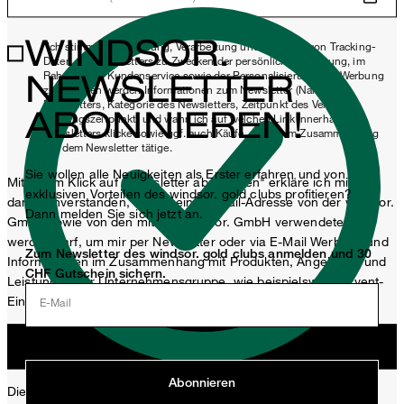
WINDSOR.
*Ich stimme der Erhebung, Verarbeitung und Nutzung von Tracking-
Daten des Newsletters zu Zwecken der persönlichen Beratung, im
NEWSLETTER
Rahmen des Kundenservice sowie der Personalisierung von Werbung
zu. Erhoben werden Informationen zum Newsletter (Name des
Newsletters, Kategorie des Newsletters, Zeitpunkt des Versands,
ABONNIEREN!
Öffnungszeitpunkt) und wann ich auf welchen Link innerhalb des
Newsletters klicke sowie ggf. auch Käufe, die ich im Zusammenhang
mit dem Newsletter tätige.
Sie wollen alle Neuigkeiten als Erster erfahren und von
Mit einem Klick auf „Newsletter abonnieren" erkläre ich mich
exklusiven Vorteilen des windsor. gold clubs profitieren?
damit einverstanden, dass meine E-Mail-Adresse von der windsor.
Dann melden Sie sich jetzt an.
GmbH sowie von den mit der windsor. GmbH verwendeten
werden darf, um mir per Newsletter oder via E-Mail Werbung und
Zum Newsletter des windsor. gold clubs anmelden und 30
Informationen im Zusammenhang mit Produkten, Angeboten und
CHF Gutschein sichern.
Leistungen der Unternehmensgruppe, wie beispielsweise Event-
Einladungen, Aktionen, Produkt-Promotions zuzusenden.
E-Mail
Jetzt anmelden
Abonnieren
Diese Einwilligung kann ich jederzeit durch den Abmeldelink im