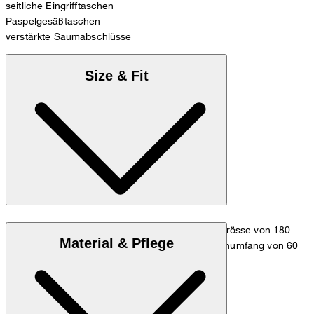
seitliche Eingrifftaschen
Paspelgesäßtaschen
verstärkte Saumabschlüsse
Size & Fit
Das Model trägt die Grösse 36 bei einer Körpergrösse von 180
Material & Pflege
cm, einem Brustumfang von 83 cm, einem Taillenumfang von 60
cm und einem Hüftumfang von 90 cm.
Maßtabelle