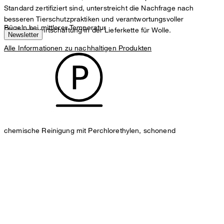
Standard zertifiziert sind, unterstreicht die Nachfrage nach
besseren Tierschutzpraktiken und verantwortungsvoller
Bügeln bei mittlerer Temperatur
Flächenbewirtschaftung in der Lieferkette für Wolle.
Newsletter
Alle Informationen zu nachhaltigen Produkten
chemische Reinigung mit Perchlorethylen, schonend