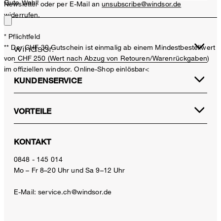
Gute Wahl!
Newsletter oder per E-Mail an
unsubscribe@windsor.de
widerrufen.
* Pflichtfeld
** Der CHF 30 Gutschein ist einmalig ab einem Mindestbestellwert
von CHF 250 (Wert nach Abzug von Retouren/Warenrückgaben)
im offiziellen windsor. Online-Shop einlösbar<
KUNDENSERVICE
VORTEILE
KONTAKT
0848 - 145 014
Mo – Fr 8–20 Uhr und Sa 9–12 Uhr
E-Mail:
service.ch@windsor.de