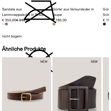
Sandale aus
Gürtel aus Veloursleder in
Gürt
Lammnappaleder in Braun
Taupe
Schw
€ 350,00
€ 395,00
€ 180,00
€ 19
nicht bügeln
Ähnliche Produkte
nicht reinigen