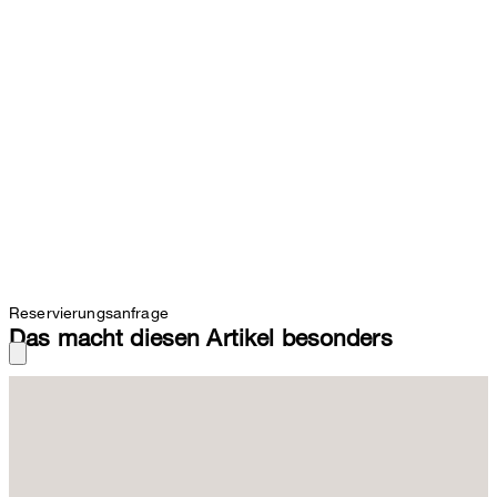
Reservierungsanfrage
Das macht diesen Artikel besonders
Der perfekte Gürtel für Business-Outfits und ein eleganter Akzent
zu Chinos und Jeans. Für den luxuriösen Twist sorgt weiches
Rindsnappaleder, modern abgerundet durch die Silberschnalle mit
Dornschließe. Feine Nahtdetails und der eckige Gürtelabschluss
ergänzen die anspruchsvolle Optik.