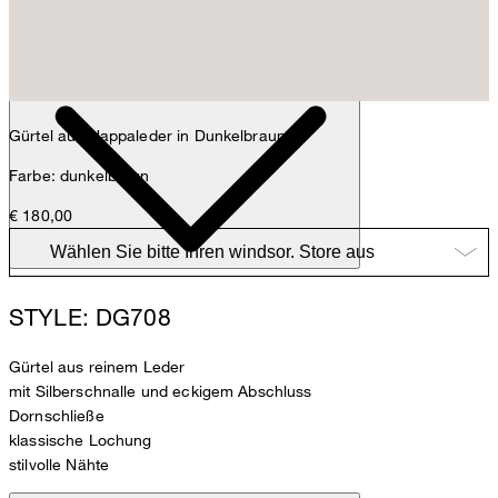
Anna
Fashion- & Lifestyle-Redaktion
Details
Gürtel aus Nappaleder in Dunkelbraun
Farbe: dunkelbraun
€ 180,00
STYLE: DG708
Gürtel aus reinem Leder
mit Silberschnalle und eckigem Abschluss
Dornschließe
klassische Lochung
stilvolle Nähte