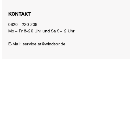
KONTAKT
Gürtel aus Nappaleder in Dunkelbraun
0820 - 220 208
Mo – Fr 8–20 Uhr und Sa 9–12 Uhr
€ 180,00
inkl. MwSt
E-Mail:
service.at@windsor.de
Größe auswählen
ZAHLUNGSARTEN
VERSANDART