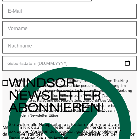
Geburtsdatum (DD.MM.YYYY)
WINDSOR.
*Ich stimme der Erhebung, Verarbeitung und Nutzung von Tracking-
Daten des Newsletters zu Zwecken der persönlichen Beratung, im
NEWSLETTER
Rahmen des Kundenservice sowie der Personalisierung von Werbung
zu. Erhoben werden Informationen zum Newsletter (Name des
Newsletters, Kategorie des Newsletters, Zeitpunkt des Versands,
ABONNIEREN!
Öffnungszeitpunkt) und wann ich auf welchen Link innerhalb des
Newsletters klicke sowie ggf. auch Käufe, die ich im Zusammenhang
mit dem Newsletter tätige.
Sie wollen alle Neuigkeiten als Erster erfahren und von
Mit einem Klick auf „Newsletter abonnieren" erkläre ich mich
exklusiven Vorteilen des windsor. gold clubs profitieren?
damit einverstanden, dass meine E-Mail-Adresse von der windsor.
Dann melden Sie sich jetzt an.