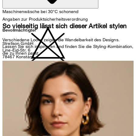
Maschinenwäsche bei 30°C schonend
Angaben zur Produktsicherheitsverordnung
So vielseitig lässt sich dieser Artikel stylen
Bevollmächtigter
Verschiedene Looks zeigen die Wandelbarkeit des Designs.
Strellson GmbH
Lassen Sie sich inspirieren und finden Sie die Styling-Kombination,
Line-Eid-Str. 6
die zu Ihnen passt.
78467 Konstanz
Deutschland
nicht bleichen
contact@strellson.com
Produzent
Strellson AG
Sonnenwiesenstrasse 21
8280 Kreuzlingen
Schweiz