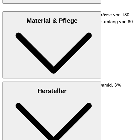
Das Model trägt die Grösse 36 bei einer Körpergrösse von 180
Material & Pflege
cm, einem Brustumfang von 83 cm, einem Taillenumfang von 60
cm und einem Hüftumfang von 90 cm.
Maßtabelle
Baumwollstretch aus 78% Baumwolle, 19% Polyamid, 3%
Hersteller
Elasthan