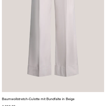
Baumwollstretch-Culotte mit Bundfalte in Beige