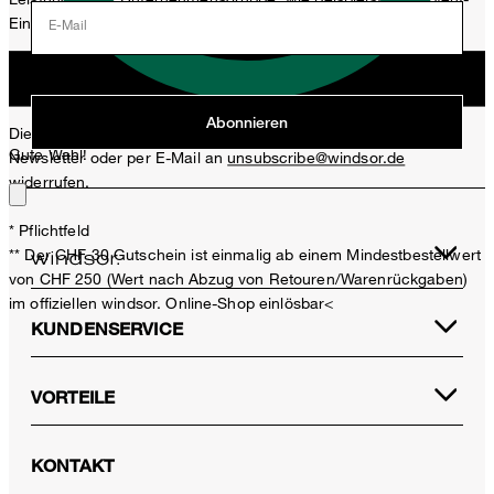
Einladungen, Aktionen, Produkt-Promotions zuzusenden.
E-Mail
Jetzt anmelden
Abonnieren
Diese Einwilligung kann ich jederzeit durch den Abmeldelink im
Gute Wahl!
Newsletter oder per E-Mail an
unsubscribe@windsor.de
widerrufen.
* Pflichtfeld
** Der CHF 30 Gutschein ist einmalig ab einem Mindestbestellwert
von CHF 250 (Wert nach Abzug von Retouren/Warenrückgaben)
im offiziellen windsor. Online-Shop einlösbar<
KUNDENSERVICE
VORTEILE
Veloursleder-Gürtel in Beige
KONTAKT
CHF 189.00