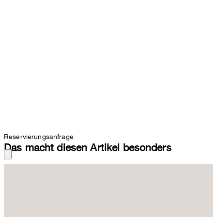
Reservierungsanfrage
Das macht diesen Artikel besonders
Der Gürtel aus edlem Rindsveloursleder mit modernen
Metallelementen und feinen Nahtdetails verleiht dem Look einen
raffinierten Akzent. Die Dornschließe und eine klassisch
justierbare Lochung bieten puren Komfort. Für ein elegantes
Finish sorgt eine tonale Logo-Signatur.