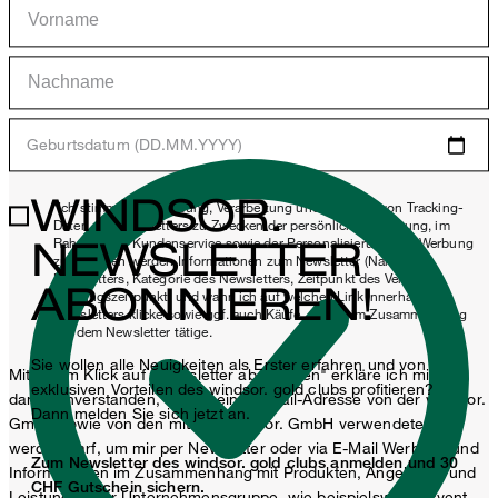
Geburtsdatum (DD.MM.YYYY)
WINDSOR.
*Ich stimme der Erhebung, Verarbeitung und Nutzung von Tracking-
Daten des Newsletters zu Zwecken der persönlichen Beratung, im
NEWSLETTER
Rahmen des Kundenservice sowie der Personalisierung von Werbung
zu. Erhoben werden Informationen zum Newsletter (Name des
Newsletters, Kategorie des Newsletters, Zeitpunkt des Versands,
ABONNIEREN!
Öffnungszeitpunkt) und wann ich auf welchen Link innerhalb des
Newsletters klicke sowie ggf. auch Käufe, die ich im Zusammenhang
mit dem Newsletter tätige.
Sie wollen alle Neuigkeiten als Erster erfahren und von
Mit einem Klick auf „Newsletter abonnieren" erkläre ich mich
exklusiven Vorteilen des windsor. gold clubs profitieren?
damit einverstanden, dass meine E-Mail-Adresse von der windsor.
Dann melden Sie sich jetzt an.
GmbH sowie von den mit der windsor. GmbH verwendeten
werden darf, um mir per Newsletter oder via E-Mail Werbung und
Zum Newsletter des windsor. gold clubs anmelden und 30
Informationen im Zusammenhang mit Produkten, Angeboten und
CHF Gutschein sichern.
Leistungen der Unternehmensgruppe, wie beispielsweise Event-