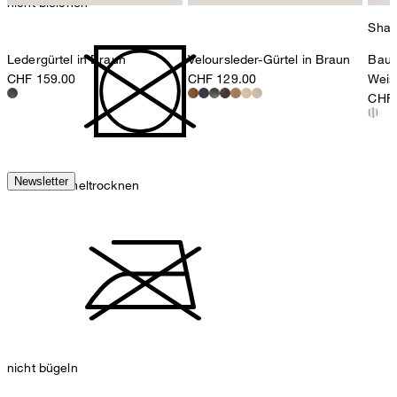
nicht bleichen
Shap
Ledergürtel in Braun
Veloursleder-Gürtel in Braun
Baum
CHF 159.00
CHF 129.00
Weiss
CHF 
Newsletter
nicht Trommeltrocknen
nicht bügeln