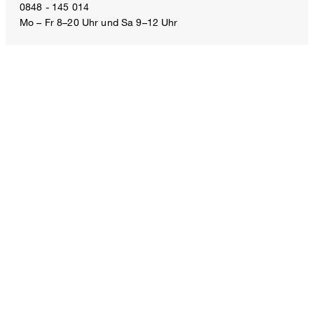
inkl. MwSt
0848 - 145 014
Mo – Fr 8–20 Uhr und Sa 9–12 Uhr
Grösse auswählen
E-Mail:
service.ch@windsor.de
ZAHLUNGSARTEN
VERSANDART
FOLLOW US