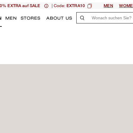
| Code:
0% EXTRA auf SALE
EXTRA10
MEN
WOME
N
MEN
STORES
ABOUT US