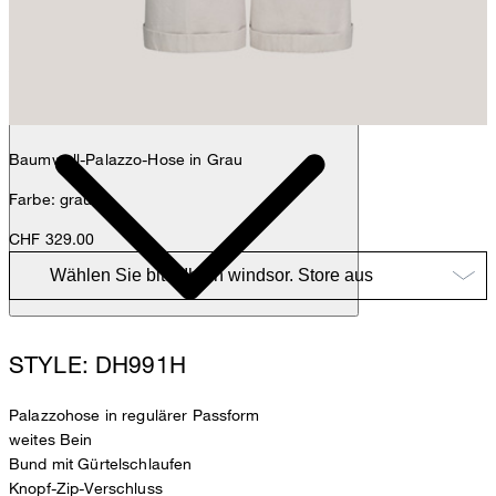
Anna
Fashion- & Lifestyle-Redaktion
Details
Baumwoll-Palazzo-Hose in Grau
Farbe: grau
CHF 329.00
STYLE: DH991H
Palazzohose in regulärer Passform
weites Bein
Bund mit Gürtelschlaufen
Knopf-Zip-Verschluss