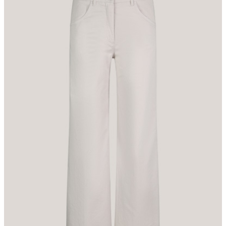
komfortable Finish. Doppelt vernähte Saumabschlüsse sowie das
Label-Patch am rückseitigen Bund runden den Style stimmig ab.