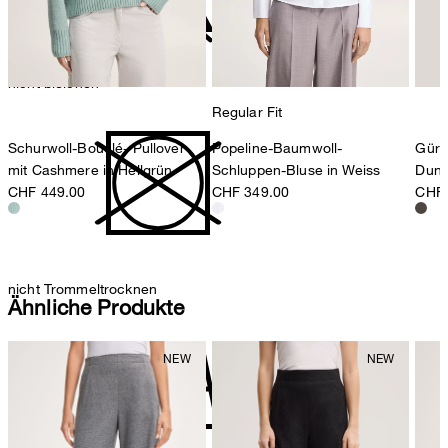
nicht bleichen
Regular Fit
Schurwoll-Bouclé- Pullover
Popeline-Baumwoll-
Gürt
mit Cashmere in Hellgrün
Schluppen-Bluse in Weiss
Dunk
CHF 449.00
CHF 349.00
CHF 
nicht Trommeltrocknen
Ähnliche Produkte