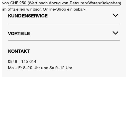
von CHF 250 (Wert nach Abzug von Retouren/Warenrückgaben)
im offiziellen windsor. Online-Shop einlösbar<
KUNDENSERVICE
VORTEILE
Baumwoll-Palazzo-Hose in Grau
KONTAKT
CHF 329.00
inkl. MwSt
0848 - 145 014
Mo – Fr 8–20 Uhr und Sa 9–12 Uhr
Grösse auswählen
E-Mail:
service.ch@windsor.de
ZAHLUNGSARTEN