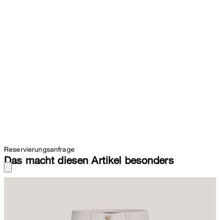
Reservierungsanfrage
Das macht diesen Artikel besonders
Ideal für smarte Casual-Looks oder souverän als stilvolle Bluse-
Blazer-Variante für das Office, die Palazzohose überzeugt als
begehrter Allrounder. Das Design erhält durch den klassischen
Knopf-Zip-Verschluss und seitliche Eingrifftaschen das