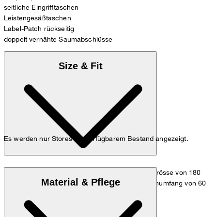
seitliche Eingrifftaschen
Leistengesäßtaschen
Label-Patch rückseitig
doppelt vernähte Saumabschlüsse
Size & Fit
Es werden nur Stores mit verfügbarem Bestand angezeigt.
Das Model trägt die Grösse 36 bei einer Körpergrösse von 180
Material & Pflege
cm, einem Brustumfang von 83 cm, einem Taillenumfang von 60
cm und einem Hüftumfang von 90 cm.
Maßtabelle