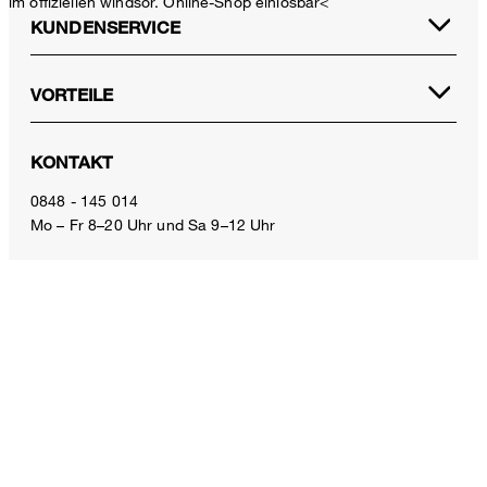
im offiziellen windsor. Online-Shop einlösbar<
KUNDENSERVICE
VORTEILE
Schurwoll-Stretch-Hose in Navy
KONTAKT
CHF 329.00
inkl. MwSt
0848 - 145 014
Mo – Fr 8–20 Uhr und Sa 9–12 Uhr
Grösse auswählen
E-Mail:
service.ch@windsor.de
ZAHLUNGSARTEN