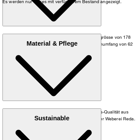
Es werden nur Stores mit verfügbarem Bestand angezeigt.
Das Model trägt die Grösse 34, bei einer Körpergrösse von 178
Material & Pflege
cm, einem Brustumfang von 82 cm, einem Taillenumfang von 62
cm und einem Hüftumfang von 88 cm.
Maßtabelle
Oberstoff: Feinster Schurwoll-Stretch in Business-Qualität aus
Sustainable
95% Schurwolle und 5% Elasthan, gefertigt in der Weberei Reda.
RWS - Responsible Wool Standard
Hinweis: