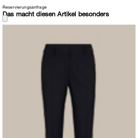
Reservierungsanfrage
Das macht diesen Artikel besonders
Zur zarten Bluse oder dem passenden Blazer: In feiner Business-
Qualität aus glattem Schurwoll-Stretch erweist sich die Hose in
Navy aus dem Hause windsor als stilsichere Wahl zu souveränen
Styles. Klassische Bügelfalten, Eingrifftaschen und der angesetzte
Bund mit Gürtelschlaufen unterstreichen den charakteristischen
Look, die schmale SLIM FIT Silhouette rundet das Essential
feminin ab.