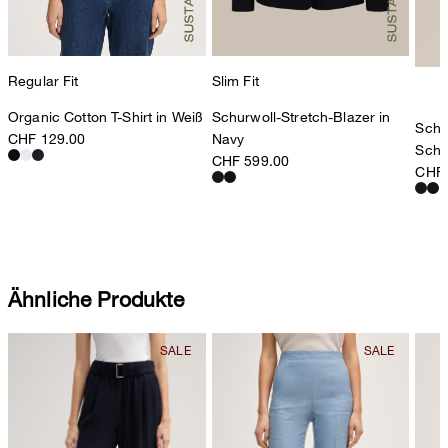
Regular Fit
Slim Fit
Organic Cotton T-Shirt in Weiß
Schurwoll-Stretch-Blazer in
Schu
CHF 129.00
Navy
Schw
CHF 599.00
CHF 
Ähnliche Produkte