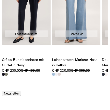
Fast ausverkauft
Bestseller
Crêpe-Bundfaltenhose mit
Leinenstretch-Marlene-Hose
Doub
Gürtel in Navy
in Hellblau
Marl
CHF 230.00
CHF 499.00
CHF 220.00
CHF 399.00
CHF 
Newsletter