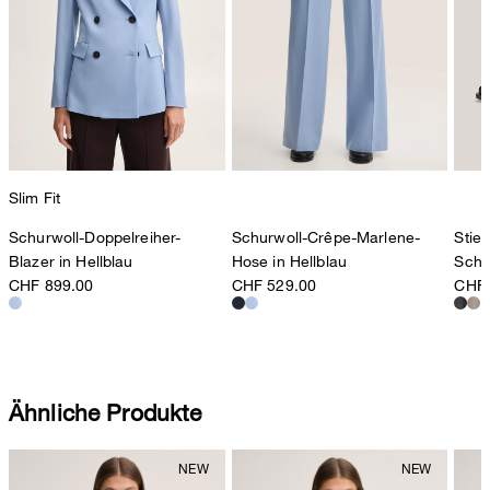
Slim Fit
Schurwoll-Doppelreiher-
Schurwoll-Crêpe-Marlene-
Stief
Blazer in Hellblau
Hose in Hellblau
Schw
CHF 899.00
CHF 529.00
CHF 
Ähnliche Produkte