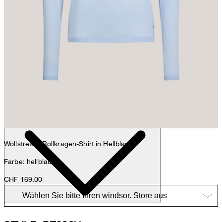
Anna
Fashion- & Lifestyle-Redaktion
Details
Wollstretch-Rollkragen-Shirt in Hellblau
Farbe: hellblau
CHF 169.00