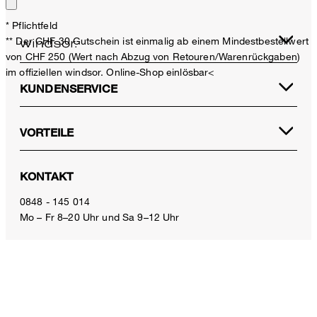
* Pflichtfeld
** Der CHF 30 Gutschein ist einmalig ab einem Mindestbestellwert
von CHF 250 (Wert nach Abzug von Retouren/Warenrückgaben)
im offiziellen windsor. Online-Shop einlösbar<
KUNDENSERVICE
VORTEILE
Wollstretch-Rollkragen-Shirt in Hellblau
KONTAKT
CHF 169.00
inkl. MwSt
0848 - 145 014
Mo – Fr 8–20 Uhr und Sa 9–12 Uhr
Grösse auswählen
E-Mail:
service.ch@windsor.de
ZAHLUNGSARTEN