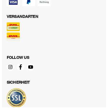
VERSANDARTEN
FOLLOW US
Loafer by Ludwig Reiter in Schwarz
SICHERHEIT
659,00 €
inkl. MwSt
Größe auswählen