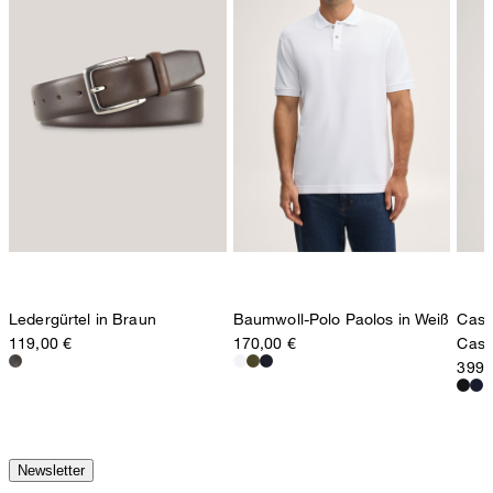
contact@strellson.com
Produzent
Strellson AG
Sonnenwiesenstrasse 21
8280 Kreuzlingen
Schweiz
Ledergürtel in Braun
Baumwoll-Polo Paolos in Weiß
Cash
119,00 €
170,00 €
Cash
399,
Newsletter