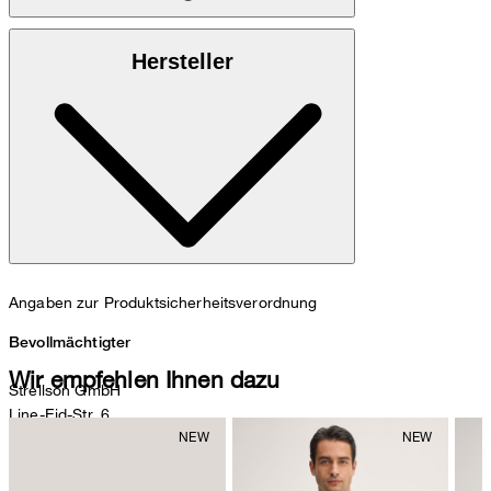
: 100% luxuriöses Rindsleder
Obermaterial
Hersteller
: 100% Rindsleder
Innenmaterial
: 100% Rindsleder
Decksohle
: 100% Gummi
Laufsohle
Angaben zur Produktsicherheitsverordnung
Bevollmächtigter
Wir empfehlen Ihnen dazu
Strellson GmbH
Line-Eid-Str. 6
78467 Konstanz
Deutschland