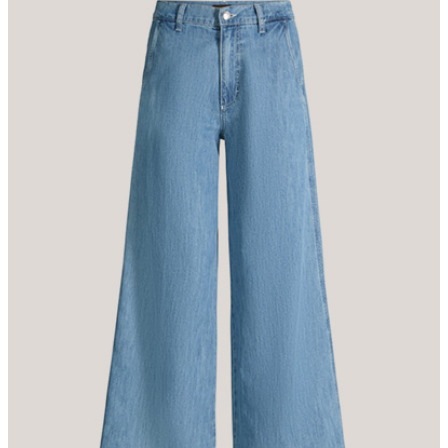
klassischen Five-Pocket-Stil. Für das komfortable Finish sorgt der
kombinierte Knopf-Zip-Verschluss. Der Look wirkt mit T-Shirts,
Blusen und eleganten Essentials wie einer Nadelstreifenweste.