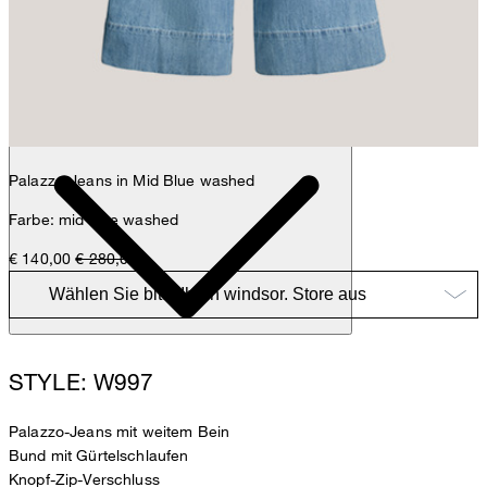
Anna
Fashion- & Lifestyle-Redaktion
Details
Palazzo-Jeans in Mid Blue washed
Farbe: mid blue washed
€ 140,00
€ 280,00
STYLE: W997
Palazzo-Jeans mit weitem Bein
Bund mit Gürtelschlaufen
Knopf-Zip-Verschluss