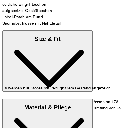
seitliche Eingrifftaschen
aufgesetzte Gesäßtaschen
Label-Patch am Bund
Saumabschlüsse mit Nahtdetail
Size & Fit
Es werden nur Stores mit verfügbarem Bestand angezeigt.
Das Model trägt die Grösse 26 bei einer Körpergrösse von 178
Material & Pflege
cm, einem Brustumfang von 82 cm, einem Taillenumfang von 62
cm und einem Hüftumfang von 88 cm.
Maßtabelle