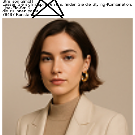
Strellson GmbH
Lassen Sie sich inspirieren und finden Sie die Styling-Kombination,
Line-Eid-Str. 6
die zu Ihnen passt.
78467 Konstanz
Deutschland
nicht bleichen
contact@strellson.com
Produzent
Strellson AG
Sonnenwiesenstrasse 21
8280 Kreuzlingen
Schweiz
Bügeln bei geringer Temperatur