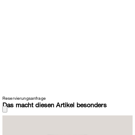
Reservierungsanfrage
Das macht diesen Artikel besonders
In schmeichelnder Silhouette mit weitem Bein erweist sich die
Palazzo-Jeans als stilvoller Styling-Allrounder. Aufgesetzte
Gesäßtaschen und das rückseitige Label-Patch definieren den