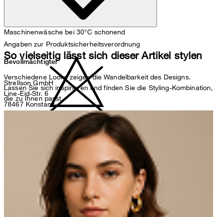
Maschinenwäsche bei 30°C schonend
Angaben zur Produktsicherheitsverordnung
So vielseitig lässt sich dieser Artikel stylen
Bevollmächtigter
Verschiedene Looks zeigen die Wandelbarkeit des Designs.
Strellson GmbH
Lassen Sie sich inspirieren und finden Sie die Styling-Kombination,
Line-Eid-Str. 6
die zu Ihnen passt.
78467 Konstanz
Deutschland
nicht bleichen
contact@strellson.com
Produzent
Strellson AG
Sonnenwiesenstrasse 21
8280 Kreuzlingen
Schweiz