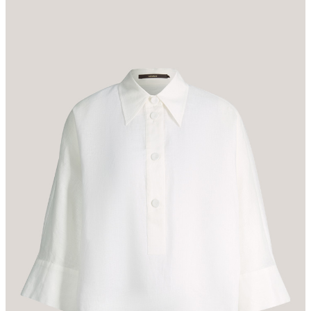
Baumwollstretch-Midi-Rock mit Gürtel in Hellblau
€ 499,00
€ 399,00
inkl. MwSt
30-Tage-Bestpreis* € 320,00
Größe auswählen