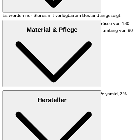
Es werden nur Stores mit verfügbarem Bestand angezeigt.
Das Model trägt die Grösse 36 bei einer Körpergrösse von 180
Material & Pflege
cm, einem Brustumfang von 83 cm, einem Taillenumfang von 60
cm und einem Hüftumfang von 90 cm.
Maßtabelle
Baumwollmischung aus 78% Baumwolle, 19% Polyamid, 3%
Hersteller
Elasthan