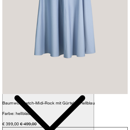
Anna
Fashion- & Lifestyle-Redaktion
Details
Baumwollstretch-Midi-Rock mit Gürtel in Hellblau
Farbe: hellblau
€ 399,00
€ 499,00