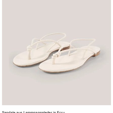
Sandale aus Lammnappaleder in Ecru