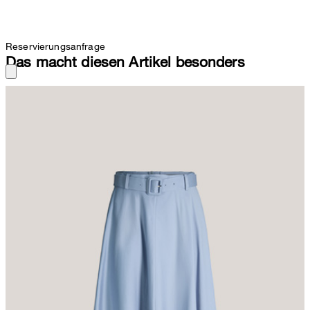
Reservierungsanfrage
Das macht diesen Artikel besonders
In stilvoller A-Linien-Silhouette mit hohem Taillenbund und tonalem
Gürtel begeistert der Midirock als favorisierter Look für
Frühjahr/Sommer. Der rückseitige Zip-Verschluss sowie seitliche
Eingrifftaschen ergänzen das Design. Für ein hochwertiges Finish
sorgen die feine Nahtverarbeitung sowie der paspelierte Saum.