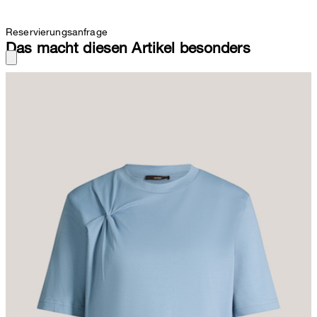
Reservierungsanfrage
Das macht diesen Artikel besonders
Für selbstverständliche Looks mit Twist erweist sich das T-Shirts
mit gesmokter Drapierung in Knotenoptik als vielseitiger Favorit.
Das Essential wirkt zu Röcken und Hosen. Klassisch kurze Ärmel,
der feminine Rundhalsausschnitt und eine applizierte Logo-
Plakette am Saum akzentuieren das stilvolle Design. Für puren
Komfort sorgt die Verarbeitung aus reiner Bio-Baumwolle.