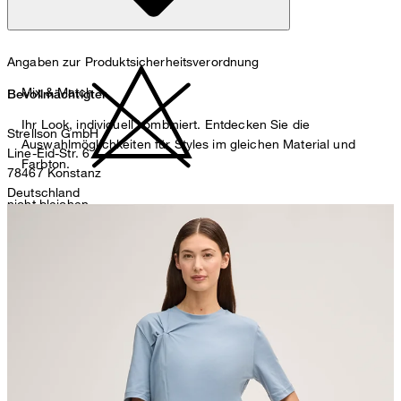
Maschinenwäsche bei 30°C schonend
Angaben zur Produktsicherheitsverordnung
Mix & Match
Bevollmächtigter
Ihr Look, individuell kombiniert. Entdecken Sie die
Strellson GmbH
Auswahlmöglichkeiten für Styles im gleichen Material und
Line-Eid-Str. 6
Farbton.
78467 Konstanz
Deutschland
nicht bleichen
contact@strellson.com
Produzent
Strellson AG
Sonnenwiesenstrasse 21
8280 Kreuzlingen
Schweiz
nicht Trommeltrocknen