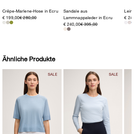
Crêpe-Marlene-Hose in Ecru
Sandale aus
Lein
€ 199,00
€ 280,00
Lammnappaleder in Ecru
€ 24
€ 240,00
€ 395,00
Ähnliche Produkte