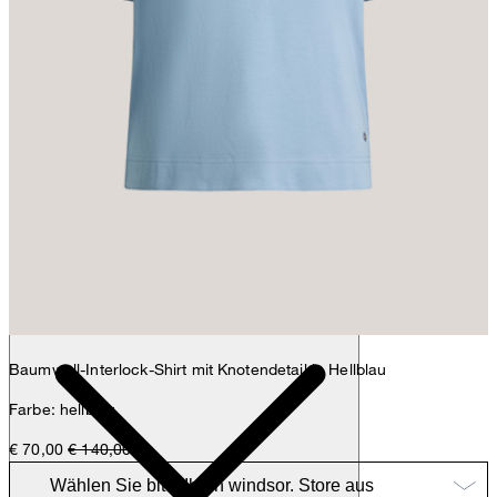
Anna
Fashion- & Lifestyle-Redaktion
Details
Baumwoll-Interlock-Shirt mit Knotendetail in Hellblau
Farbe: hellblau
€ 70,00
€ 140,00