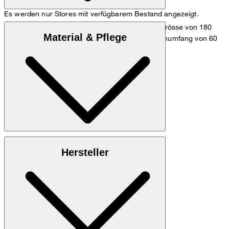
Es werden nur Stores mit verfügbarem Bestand angezeigt.
Das Model trägt die Grösse 36 bei einer Körpergrösse von 180
Material & Pflege
cm, einem Brustumfang von 83 cm, einem Taillenumfang von 60
cm und einem Hüftumfang von 90 cm.
Maßtabelle
100% Baumwolle (Organic)
Hersteller