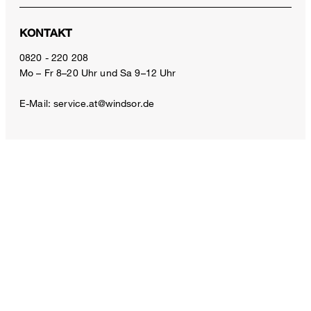
KONTAKT
Baumwoll-Interlock-Shirt mit Knotendetail in Hellblau
0820 - 220 208
€ 140,00
Mo – Fr 8–20 Uhr und Sa 9–12 Uhr
€ 70,00
inkl. MwSt
E-Mail:
service.at@windsor.de
Größe auswählen
ZAHLUNGSARTEN
VERSANDART