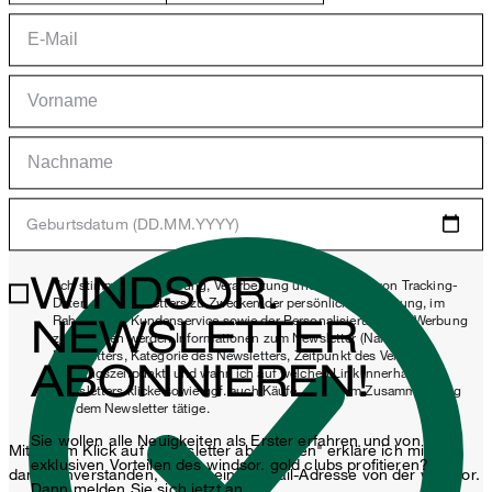
Geburtsdatum (DD.MM.YYYY)
WINDSOR.
*Ich stimme der Erhebung, Verarbeitung und Nutzung von Tracking-
Daten des Newsletters zu Zwecken der persönlichen Beratung, im
NEWSLETTER
Rahmen des Kundenservice sowie der Personalisierung von Werbung
zu. Erhoben werden Informationen zum Newsletter (Name des
Newsletters, Kategorie des Newsletters, Zeitpunkt des Versands,
ABONNIEREN!
Öffnungszeitpunkt) und wann ich auf welchen Link innerhalb des
Newsletters klicke sowie ggf. auch Käufe, die ich im Zusammenhang
mit dem Newsletter tätige.
Sie wollen alle Neuigkeiten als Erster erfahren und von
Mit einem Klick auf „Newsletter abonnieren" erkläre ich mich
exklusiven Vorteilen des windsor. gold clubs profitieren?
damit einverstanden, dass meine E-Mail-Adresse von der windsor.
Dann melden Sie sich jetzt an.