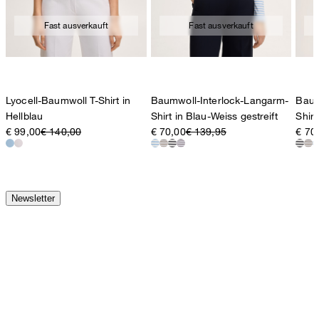
Fast ausverkauft
Fast ausverkauft
Lyocell-Baumwoll T-Shirt in
Baumwoll-Interlock-Langarm-
Baum
Hellblau
Shirt in Blau-Weiss gestreift
Shirt
€ 99,00
€ 140,00
€ 70,00
€ 139,95
€ 70
Newsletter