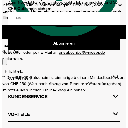
Zum Newsletter des windsor. gold clubs anmelden und 30
Informationen im Zusammenhang mit Produkten, Angeboten und
CHF Gutschein sichern.
Leistungen der Unternehmensgruppe, wie beispielsweise Event-
Einladungen, Aktionen, Produkt-Promotions zuzusenden.
E-Mail
Jetzt anmelden
Abonnieren
Diese Einwilligung kann ich jederzeit durch den Abmeldelink im
Gute Wahl!
Newsletter oder per E-Mail an
unsubscribe@windsor.de
widerrufen.
* Pflichtfeld
** Der CHF 30 Gutschein ist einmalig ab einem Mindestbestellwert
von CHF 250 (Wert nach Abzug von Retouren/Warenrückgaben)
im offiziellen windsor. Online-Shop einlösbar<
KUNDENSERVICE
VORTEILE
Crepe-Marlene-Hose in Greige
CHF 329.00