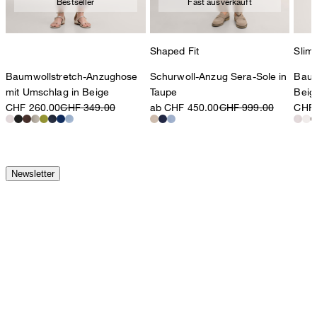
Bestseller
Fast ausverkauft
Shaped Fit
Slim 
Baumwollstretch-Anzughose
Schurwoll-Anzug Sera-Sole in
Baum
mit Umschlag in Beige
Taupe
Beig
CHF 260.00
CHF 349.00
ab CHF 450.00
CHF 999.00
CHF 
Newsletter