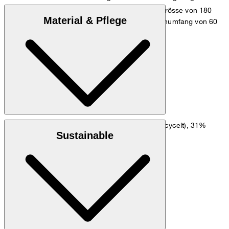
Das Model trägt die Grösse 36 bei einer Körpergrösse von 180
Material & Pflege
cm, einem Brustumfang von 83 cm, einem Taillenumfang von 60
cm und einem Hüftumfang von 90 cm.
Maßtabelle
Stretchige Crêpe-Qualität aus 64% Polyester (recycelt), 31%
Sustainable
Viskose, 5% Elasthan