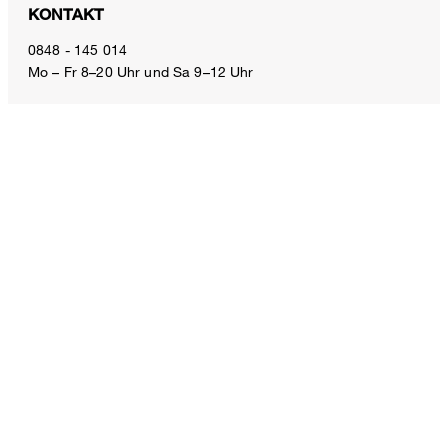
KONTAKT
CHF 150.00
inkl. MwSt
0848 - 145 014
Mo – Fr 8–20 Uhr und Sa 9–12 Uhr
Grösse auswählen
E-Mail:
service.ch@windsor.de
ZAHLUNGSARTEN
VERSANDART