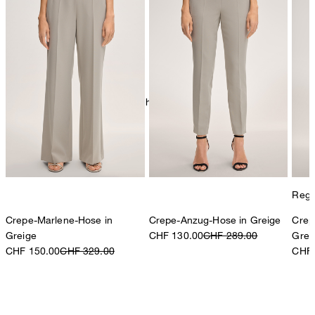
chemische Reinigung mit Perchlorethylen, schonend
Regul
Crepe-Marlene-Hose in
Crepe-Anzug-Hose in Greige
Crep
Greige
CHF 130.00
CHF 289.00
Grei
CHF 150.00
CHF 329.00
CHF 