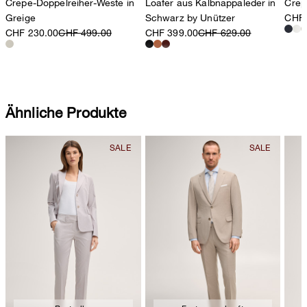
Crepe-Doppelreiher-Weste in
Loafer aus Kalbnappaleder in
Crep
Greige
Schwarz by Unützer
CHF 
CHF 230.00
CHF 499.00
CHF 399.00
CHF 629.00
Ähnliche Produkte