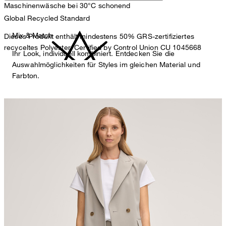
Maschinenwäsche bei 30°C schonend
Global Recycled Standard
Mix & Match
Dieses Produkt enthält mindestens 50% GRS-zertifiziertes
recyceltes Polyester. Certified by Control Union CU 1045668
Ihr Look, individuell kombiniert. Entdecken Sie die
Auswahlmöglichkeiten für Styles im gleichen Material und
Farbton.
nicht bleichen
Bügeln bei geringer Temperatur