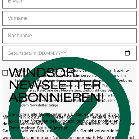
Geburtsdatum (DD.MM.YYYY)
WINDSOR.
*Ich stimme der Erhebung, Verarbeitung und Nutzung von Tracking-
Daten des Newsletters zu Zwecken der persönlichen Beratung, im
NEWSLETTER
Rahmen des Kundenservice sowie der Personalisierung von Werbung
zu. Erhoben werden Informationen zum Newsletter (Name des
Newsletters, Kategorie des Newsletters, Zeitpunkt des Versands,
ABONNIEREN!
Öffnungszeitpunkt) und wann ich auf welchen Link innerhalb des
Newsletters klicke sowie ggf. auch Käufe, die ich im Zusammenhang
mit dem Newsletter tätige.
Sie wollen alle Neuigkeiten als Erster erfahren und von
Mit einem Klick auf „Newsletter abonnieren" erkläre ich mich
exklusiven Vorteilen des windsor. gold clubs profitieren?
damit einverstanden, dass meine E-Mail-Adresse von der windsor.
Dann melden Sie sich jetzt an.
GmbH sowie von den mit der windsor. GmbH verwendeten
werden darf, um mir per Newsletter oder via E-Mail Werbung und