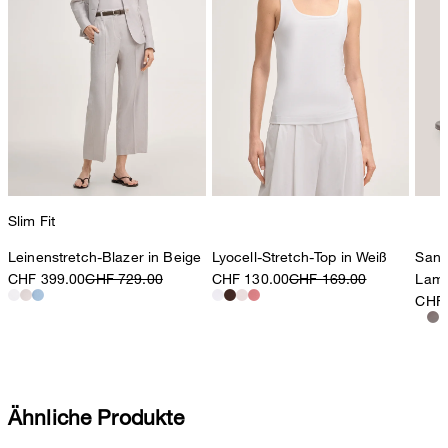
Slim Fit
Leinenstretch-Blazer in Beige
Lyocell-Stretch-Top in Weiß
Sand
CHF 399.00
CHF 729.00
CHF 130.00
CHF 169.00
Lamm
CHF 
Ähnliche Produkte