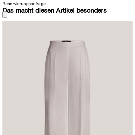
Reservierungsanfrage
Das macht diesen Artikel besonders
Die leichte Qualität aus stretchiger Leinenmischung zeichnet die
Marlenehose als komfortablen Favoriten für variable Looks mit
Blusen oder Shirts aus. Für die modische Optik sorgen der schmal
angesetzte Bund mit nahtverdecktem Zipper sowie
Pattengesäßtaschen. Feine Bügelfalten bringen den Style optimal
zur Geltung. Der schmale Schnitt mit weit verlaufendem
Hosenbein rundet das Modell stimmig ab.