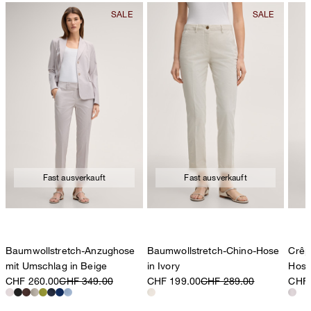
Fast ausverkauft
Fast ausverkauft
Baumwollstretch-Anzughose
Baumwollstretch-Chino-Hose
Crêp
mit Umschlag in Beige
in Ivory
Hose
CHF 260.00
CHF 349.00
CHF 199.00
CHF 289.00
CHF 