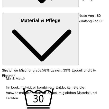
Das Model trägt die Grösse 36 bei einer Körpergrösse von 180
Material & Pflege
cm, einem Brustumfang von 83 cm, einem Taillenumfang von 60
cm und einem Hüftumfang von 90 cm.
Maßtabelle
Stretchige Mischung aus 58% Leinen, 39% Lyocell und 3%
Elasthan
Mix & Match
Ihr Look, individuell kombiniert. Entdecken Sie die
Auswahlmöglichkeiten für Styles im gleichen Material und
Farbton.