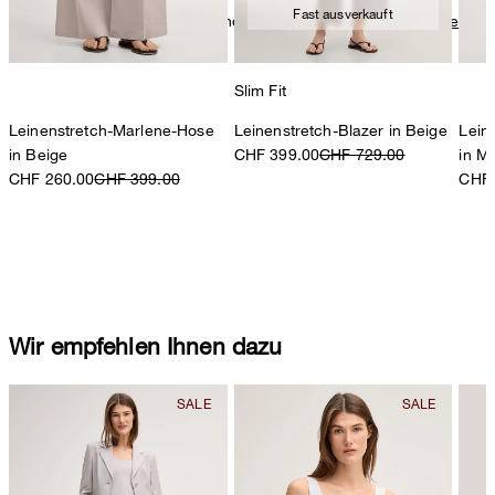
Fast ausverkauft
Weitere Pflegeinformationen finden Sie unter:
Unsere Qualitäten:
Leinen
Slim Fit
Leinenstretch-Marlene-Hose
Leinenstretch-Blazer in Beige
Lein
in Beige
CHF 399.00
CHF 729.00
in M
CHF 260.00
CHF 399.00
CHF 
Wir empfehlen Ihnen dazu