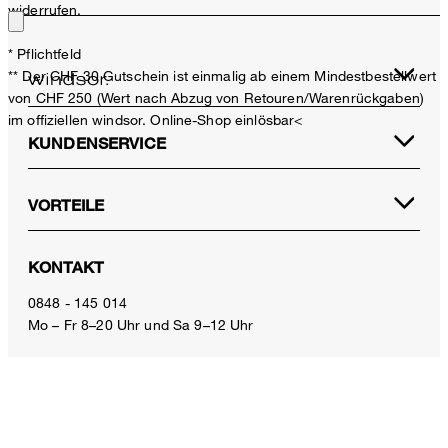
widerrufen.
* Pflichtfeld
** Der CHF 30 Gutschein ist einmalig ab einem Mindestbestellwert
von CHF 250 (Wert nach Abzug von Retouren/Warenrückgaben)
im offiziellen windsor. Online-Shop einlösbar<
KUNDENSERVICE
VORTEILE
Leinenstretch-Marlene-Hose in Beige
CHF 399.00
KONTAKT
CHF 260.00
inkl. MwSt
0848 - 145 014
Mo – Fr 8–20 Uhr und Sa 9–12 Uhr
Grösse auswählen
E-Mail:
service.ch@windsor.de
ZAHLUNGSARTEN