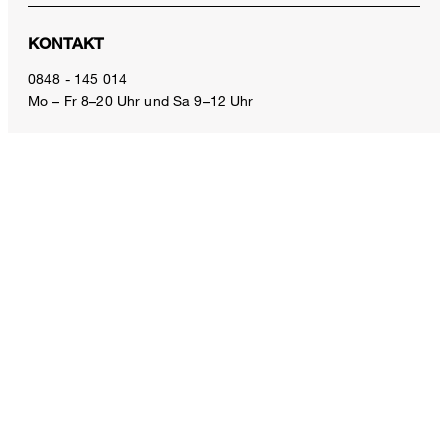
Baumwoll-Interlock T-Shirt in Dunkelblau
KONTAKT
CHF 129.00
inkl. MwSt
0848 - 145 014
Mo – Fr 8–20 Uhr und Sa 9–12 Uhr
Grösse auswählen
E-Mail:
service.ch@windsor.de
ZAHLUNGSARTEN
VERSANDART