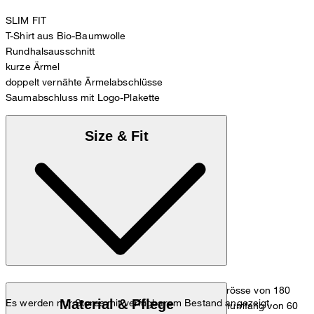
SLIM FIT
T-Shirt aus Bio-Baumwolle
Rundhalsausschnitt
kurze Ärmel
doppelt vernähte Ärmelabschlüsse
Saumabschluss mit Logo-Plakette
Size & Fit
Das Model trägt die Grösse 36 bei einer Körpergrösse von 180
Material & Pflege
Es werden nur Stores mit verfügbarem Bestand angezeigt.
cm, einem Brustumfang von 83 cm, einem Taillenumfang von 60