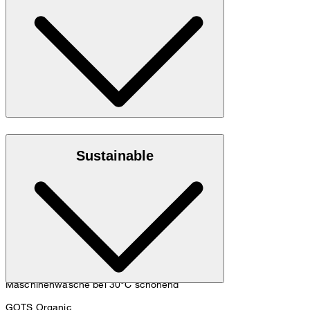
cm und einem Hüftumfang von 90 cm.
Maßtabelle
Jersey-Qualität aus 100% Bio-Baumwolle
Sustainable
Maschinenwäsche bei 30°C schonend
GOTS Organic