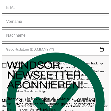
Geburtsdatum (DD.MM.YYYY)
WINDSOR.
*Ich stimme der Erhebung, Verarbeitung und Nutzung von Tracking-
Daten des Newsletters zu Zwecken der persönlichen Beratung, im
NEWSLETTER
Rahmen des Kundenservice sowie der Personalisierung von Werbung
zu. Erhoben werden Informationen zum Newsletter (Name des
Newsletters, Kategorie des Newsletters, Zeitpunkt des Versands,
ABONNIEREN!
Öffnungszeitpunkt) und wann ich auf welchen Link innerhalb des
Newsletters klicke sowie ggf. auch Käufe, die ich im Zusammenhang
mit dem Newsletter tätige.
Sie wollen alle Neuigkeiten als Erster erfahren und von
Mit einem Klick auf „Newsletter abonnieren" erkläre ich mich
exklusiven Vorteilen des windsor. gold clubs profitieren?
damit einverstanden, dass meine E-Mail-Adresse von der windsor.
Dann melden Sie sich jetzt an.