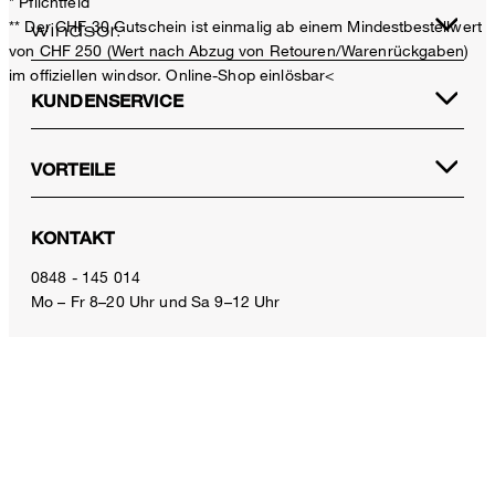
* Pflichtfeld
** Der CHF 30 Gutschein ist einmalig ab einem Mindestbestellwert
von CHF 250 (Wert nach Abzug von Retouren/Warenrückgaben)
im offiziellen windsor. Online-Shop einlösbar<
KUNDENSERVICE
VORTEILE
Baumwoll-Langarm-Polo in Navy
KONTAKT
CHF 349.00
inkl. MwSt
0848 - 145 014
Mo – Fr 8–20 Uhr und Sa 9–12 Uhr
Grösse auswählen
E-Mail:
service.ch@windsor.de
ZAHLUNGSARTEN