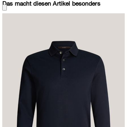
Das macht diesen Artikel besonders
Aus reiner Baumwolle und mit gerippten Bündchen an den langen
Ärmeln und am Saumabschluss erweist sich das Poloshirt Floro
als komfortables Piece. Das Design hebt der klassische
Polokragen mit angesetzter Knopfleiste hervor, während eine
seitliche Labelflag für einen signaturetypischen Akzent sorgt.