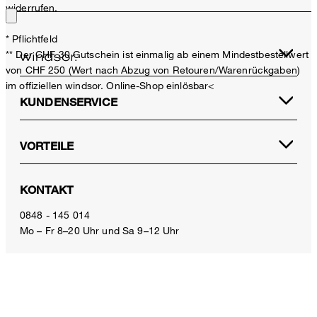
widerrufen.
* Pflichtfeld
** Der CHF 30 Gutschein ist einmalig ab einem Mindestbestellwert
von CHF 250 (Wert nach Abzug von Retouren/Warenrückgaben)
im offiziellen windsor. Online-Shop einlösbar<
KUNDENSERVICE
VORTEILE
Popeline-Baumwoll-Blusen-Top ohne Arm in Taupe
CHF 329.00
KONTAKT
CHF 180.00
inkl. MwSt
0848 - 145 014
Mo – Fr 8–20 Uhr und Sa 9–12 Uhr
Grösse auswählen
E-Mail:
service.ch@windsor.de
ZAHLUNGSARTEN