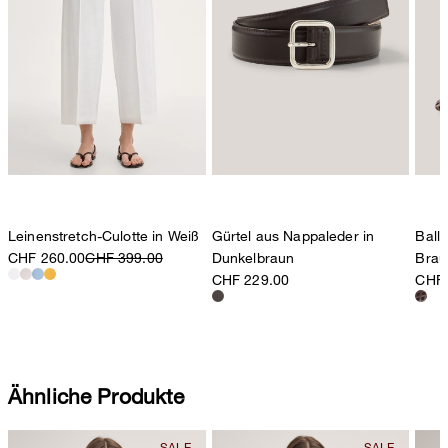
Leinenstretch-Culotte in Weiß
Gürtel aus Nappaleder in
Ball
CHF 260.00
CHF 399.00
Dunkelbraun
Brau
CHF 229.00
CHF 
Ähnliche Produkte