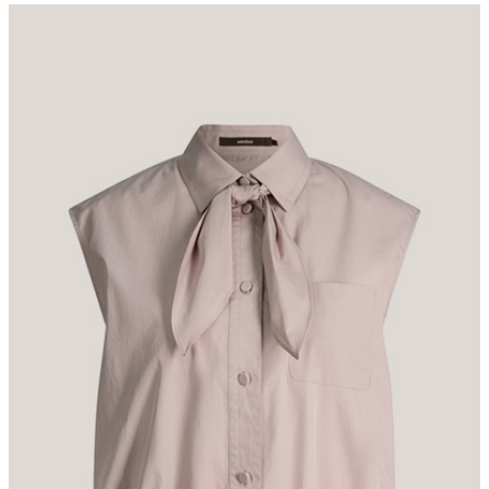
Stoffbezogene Knöpfe und der Hemdblusenkragen mit einem
monochromen Halstuch zum Binden zeichnen die moderne
Eleganz der ärmellosen Bluse aus. Reiner Baumwoll-Popeline
verleiht puren Tragekomfort und macht das Essential zum idealen
Styling-Allrounder für den Sommer. Stilvolle Details schenken
rückseitige Kellerfalten und eine Brusttasche. Der elastische
Saumabschluss rundet die feminine Optik stimmig ab.